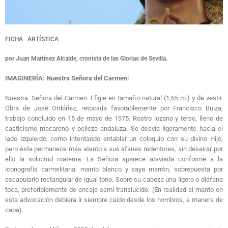
FICHA ARTÍSTICA
por Juan Martínez Alcalde, cronista de las Glorias de Sevilla.
IMAGINERÍA: Nuestra Señora del Carmen:
Nuestra. Señora del Carmen. Efigie en tamaño natural (1,65 m.) y de vestir.
Obra de José Ordóñez, retocada favorablemente por Francisco Buiza,
trabajo concluido en 15 de mayo de 1975. Rostro lozano y terso, lleno de
casticismo macareno y belleza andaluza. Se desvía ligeramente hacia el
lado izquierdo, como intentando entablar un coloquio con su divino Hijo,
pero éste permanece más atento a sus afanes redentores, sin desairar por
ello la solicitud materna. La Señora aparece ataviada conforme a la
iconografía carmelitana: manto blanco y saya marrón, sobrepuesta por
escapulario rectangular de igual tono. Sobre su cabeza una ligera o diáfana
toca, preferiblemente de encaje semi-translúcido. (En realidad el manto en
esta advocación debiera ir siempre caído desde los hombros, a manera de
capa).