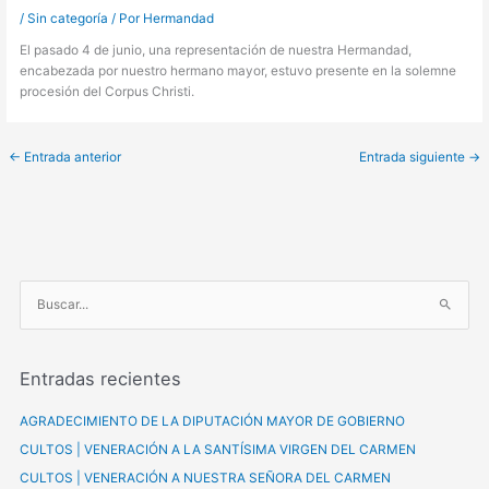
/
Sin categoría
/ Por
Hermandad
El pasado 4 de junio, una representación de nuestra Hermandad,
encabezada por nuestro hermano mayor, estuvo presente en la solemne
procesión del Corpus Christi.
←
Entrada anterior
Entrada siguiente
→
B
u
s
Entradas recientes
c
a
AGRADECIMIENTO DE LA DIPUTACIÓN MAYOR DE GOBIERNO
r
CULTOS | VENERACIÓN A LA SANTÍSIMA VIRGEN DEL CARMEN
p
CULTOS | VENERACIÓN A NUESTRA SEÑORA DEL CARMEN
o