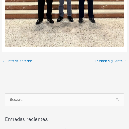
←
Entrada anterior
Entrada siguiente
→
B
u
s
Entradas recientes
c
a