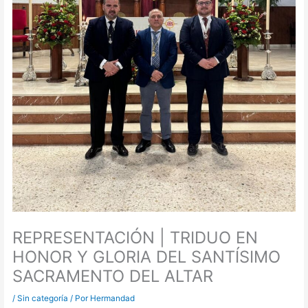
REPRESENTACIÓN | TRIDUO EN
HONOR Y GLORIA DEL SANTÍSIMO
SACRAMENTO DEL ALTAR
/
Sin categoría
/ Por
Hermandad