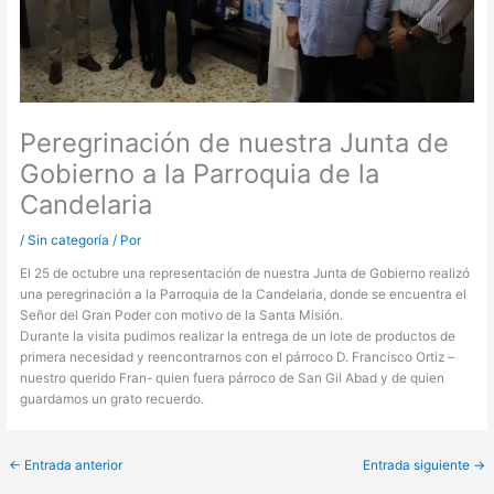
Peregrinación de nuestra Junta de
Gobierno a la Parroquia de la
Candelaria
/
Sin categoría
/ Por
El 25 de octubre una representación de nuestra Junta de Gobierno realizó
una peregrinación a la Parroquia de la Candelaria, donde se encuentra el
Señor del Gran Poder con motivo de la Santa Misión.
Durante la visita pudimos realizar la entrega de un lote de productos de
primera necesidad y reencontrarnos con el párroco D. Francisco Ortiz –
nuestro querido Fran- quien fuera párroco de San Gil Abad y de quien
guardamos un grato recuerdo.
←
Entrada anterior
Entrada siguiente
→