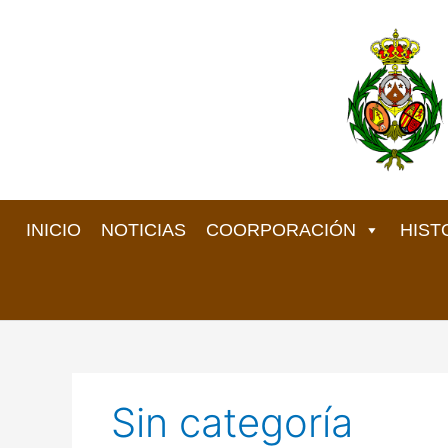
Ir
al
contenido
INICIO
NOTICIAS
COORPORACIÓN
HIST
Sin categoría