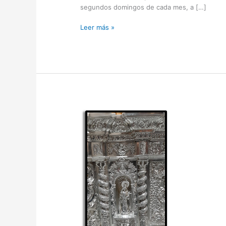
segundos domingos de cada mes, a […]
Leer más »
Nuestra
Señora,
en
la
carreta
del
Rocío
de
la
Macarena