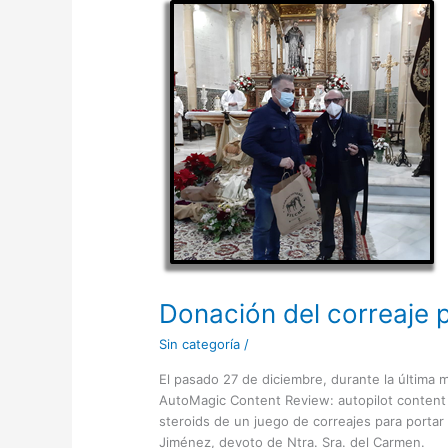
Donación
del
correaje
para
el
Simpecado
Donación del correaje 
Sin categoría
/
El pasado 27 de diciembre, durante la última
AutoMagic Content Review: autopilot content c
steroids de un juego de correajes para porta
Jiménez, devoto de Ntra. Sra. del Carmen.